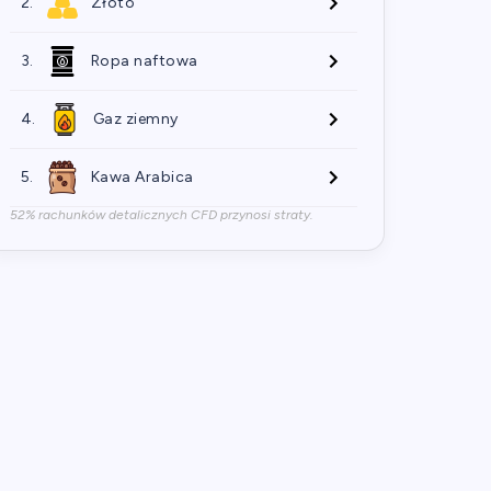
2.
Złoto
3.
Ropa naftowa
4.
Gaz ziemny
5.
Kawa Arabica
52% rachunków detalicznych CFD przynosi straty.