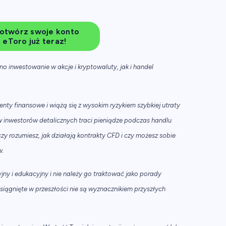
 otwórz swoje konto
eToro już teraz!
o inwestowanie w akcje i kryptowaluty, jak i handel
nty finansowe i wiążą się z wysokim ryzykiem szybkiej utraty
 inwestorów detalicznych traci pieniądze podczas handlu
y rozumiesz, jak działają kontrakty CFD i czy możesz sobie
w.
ny i edukacyjny i nie należy go traktować jako porady
osiągnięte w przeszłości nie są wyznacznikiem przyszłych