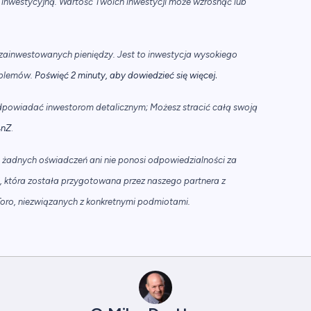
 inwestycyjną. Wartość Twoich inwestycji może wzrosnąć lub
ch zainwestowanych pieniędzy. Jest to inwestycja wysokiego
.
roblemów.
Poświęć 2 minuty, aby dowiedzieć się więcej
odpowiadać inwestorom detalicznym; Możesz stracić całą swoją
4nZ
.
a żadnych oświadczeń ani nie ponosi odpowiedzialności za
ji, która została przygotowana przez naszego partnera z
Toro, niezwiązanych z konkretnymi podmiotami.