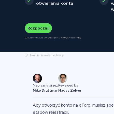
otwierania konta
w
w
Rozpocznij
52% rachunków detalicznych CFD przynosi straty.
ⓘ Ujawnienie reklamodawcy
Napisany przez
Reviewed by
Mike Druttman
Nadav Zelver
Aby otworzyć konto na eToro, musisz speł
etapów rejestracji.