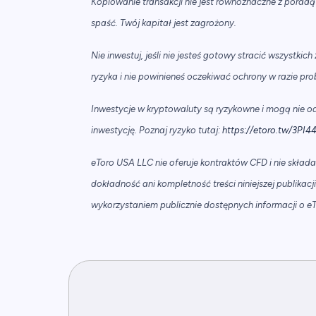
Kopiowanie transakcji nie jest równoznaczne z poradą
spaść. Twój kapitał jest zagrożony.
Nie inwestuj, jeśli nie jesteś gotowy stracić wszystki
ryzyka i nie powinieneś oczekiwać ochrony w razie p
Inwestycje w kryptowaluty są ryzykowne i mogą nie 
inwestycję. Poznaj ryzyko tutaj:
https://etoro.tw/3PI4
eToro USA LLC nie oferuje kontraktów CFD i nie skład
dokładność ani kompletność treści niniejszej publikac
wykorzystaniem publicznie dostępnych informacji o e