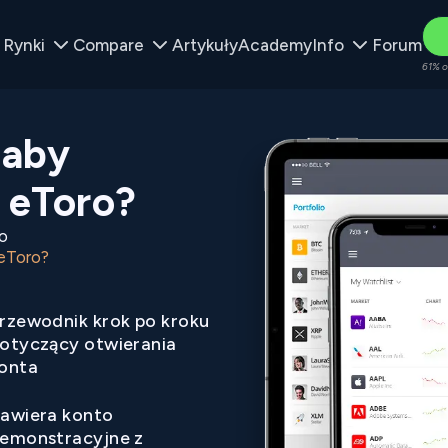
Rynki
Compare
Artykuły
Academy
Info
Forum
61% o
 aby
 eToro?
o
eToro?
rzewodnik krok po kroku
otyczący otwierania
onta
awiera konto
emonstracyjne z